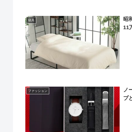
昭
寝具
11
ノ
ファッション
プ