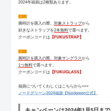
2024年福袋は2種類あります。
１．
腕時計を購入の際、
対象ストラップ
から
好きなストラップを
2本無料
で選べます。
クーポンコードは
【FUKUSTRAP】
２．
腕時計を購入の際、対象サングラス
から
1つ無料
で選べます。
クーポンコードは
【FUKUGLASS】
福袋についてくわしくはこちらから>>>
ノードグリーン2024福袋【Nordgreen公式】
キャンペーンは2024年1月5日まで